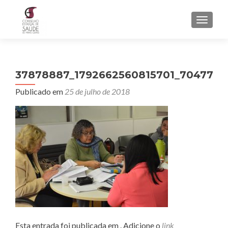
ALTER
37878887_1792662560815701_704773
Publicado em
25 de julho de 2018
Esta entrada foi publicada em . Adicione o
link