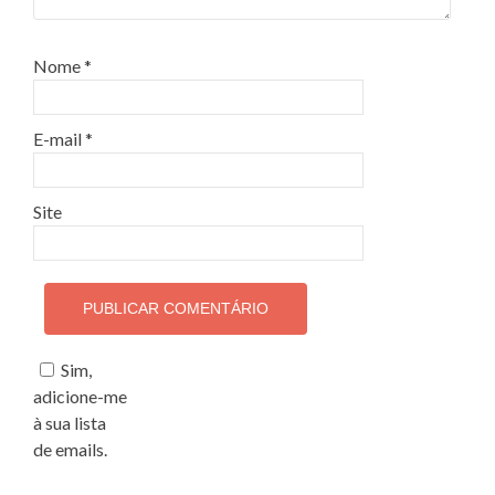
Nome
*
E-mail
*
Site
Sim,
adicione-me
à sua lista
de emails.