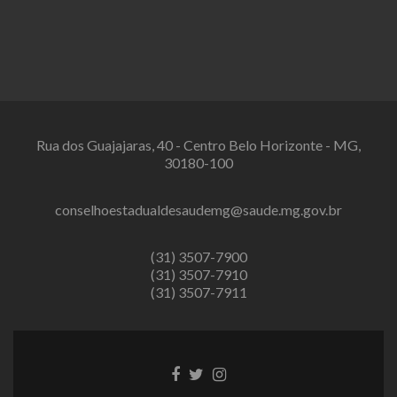
Rua dos Guajajaras, 40 - Centro Belo Horizonte - MG,
30180-100
conselhoestadualdesaudemg@saude.mg.gov.br
(31) 3507-7900
(31) 3507-7910
(31) 3507-7911
Link
Link
Link
do
do
do