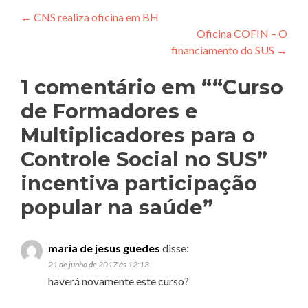
Navegação de Post
←
CNS realiza oficina em BH
Oficina COFIN – O
financiamento do SUS
→
1 comentário em “
“Curso
de Formadores e
Multiplicadores para o
Controle Social no SUS”
incentiva participação
popular na saúde
”
maria de jesus guedes
disse:
21 de junho de 2017 às 12:13
haverá novamente este curso?