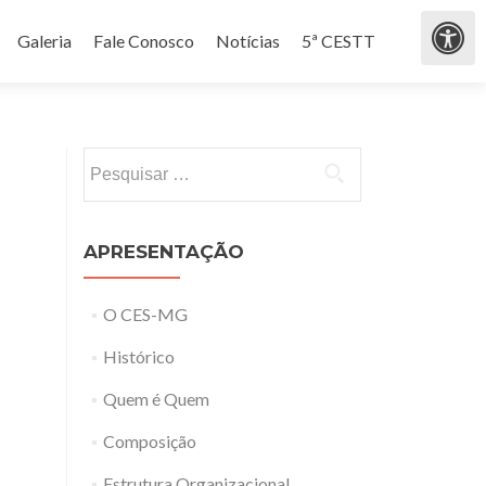
Galeria
Fale Conosco
Notícias
5ª CESTT
Pesquisar por:
APRESENTAÇÃO
O CES-MG
Histórico
Quem é Quem
Composição
Estrutura Organizacional