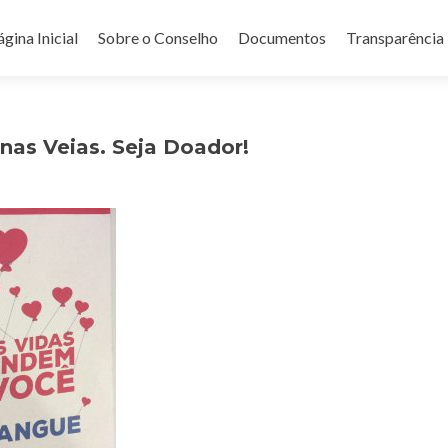
ular para o conteúdo
gina Inicial
Sobre o Conselho
Documentos
Transparência
as Veias. Seja Doador!