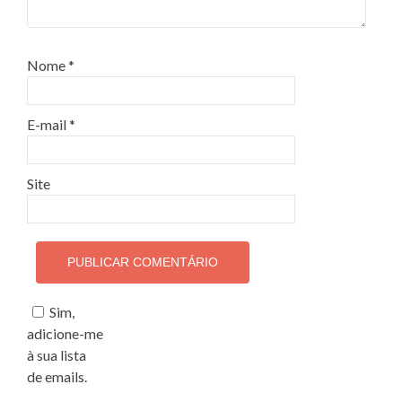
Nome
*
E-mail
*
Site
Sim,
adicione-me
à sua lista
de emails.