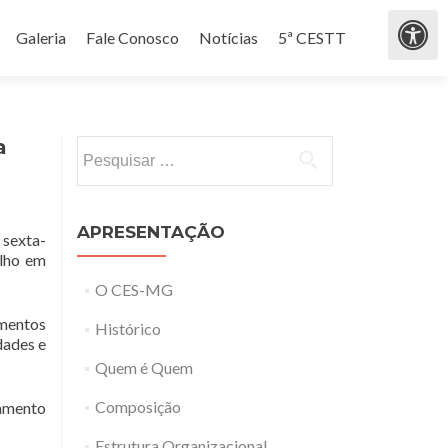
Galeria
Fale Conosco
Notícias
5ª CESTT
a
Pesquisar por:
APRESENTAÇÃO
 sexta-
alho em
O CES-MG
imentos
Histórico
dades e
Quem é Quem
Composição
çamento
Estrutura Organizacional