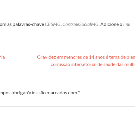
om as palavras-chave
CESMG
,
ControleSocialMG
. Adicione o
link
ria
Gravidez em menores de 14 anos é tema de plen
comissão intersetorial de saúde das mul
pos obrigatórios são marcados com
*