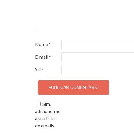
Nome
*
E-mail
*
Site
Sim,
adicione-me
à sua lista
de emails.