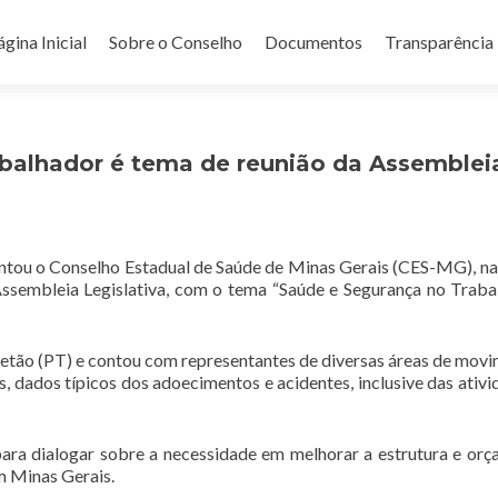
ular para o conteúdo
gina Inicial
Sobre o Conselho
Documentos
Transparência
abalhador é tema de reunião da Assemblei
tou o Conselho Estadual de Saúde de Minas Gerais (CES-MG), na
 Assembleia Legislativa, com o tema “Saúde e Segurança no Trab
etão (PT) e contou com representantes de diversas áreas de mov
s, dados típicos dos adoecimentos e acidentes, inclusive das ativi
para dialogar sobre a necessidade em melhorar a estrutura e or
m Minas Gerais.