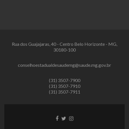
Rua dos Guajajaras, 40 - Centro Belo Horizonte - MG,
30180-100
conselhoestadualdesaudemg@saude.mg.gov.br
(31) 3507-7900
(31) 3507-7910
(31) 3507-7911
Link
Link
Link
do
do
do