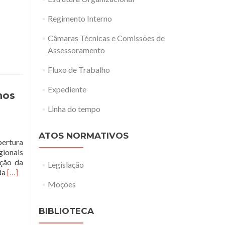
Regimento Interno
Câmaras Técnicas e Comissões de
Assessoramento
Fluxo de Trabalho
Expediente
hos
Linha do tempo
ATOS NORMATIVOS
bertura
gionais
ação da
Legislação
Leia
 da
[…]
mais
Moções
sobreOficinas
de
BIBLIOTECA
Educação
Permanente