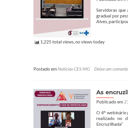
Servidoras que
gradual por pes
Alves, participo
1,225 total views, no views today
Postado em
Notícias CES-MG
Deixe um comentá
As encruz
Publicado em
21
O 4° webinário 
realizado no 
Encruzilhada”