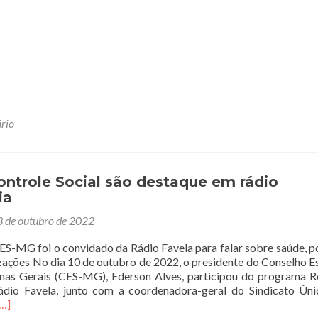
rio
ontrole Social são destaque em rádio
ia
 de outubro de 2022
ES-MG foi o convidado da Rádio Favela para falar sobre saúde, po
tizações No dia 10 de outubro de 2022, o presidente do Conselho E
nas Gerais (CES-MG), Ederson Alves, participou do programa 
ádio Favela, junto com a coordenadora-geral do Sindicato Ún
eia
[…]
ais