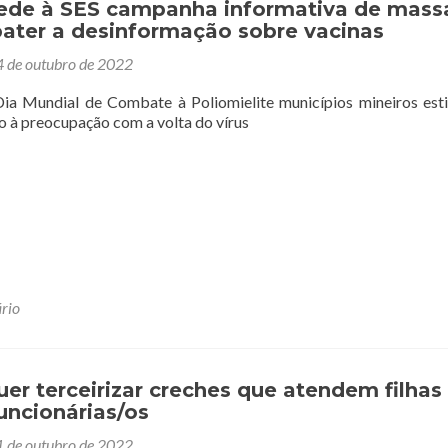
de à SES campanha informativa de mass
ater a desinformação sobre vacinas
 de outubro de 2022
Dia Mundial de Combate à Poliomielite municípios mineiros es
o à preocupação com a volta do vírus
rio
r terceirizar creches que atendem filhas
funcionárias/os
 de outubro de 2022