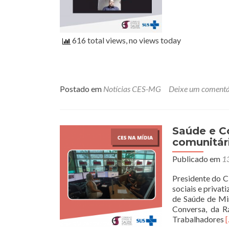
616 total views, no views today
Postado em
Notícias CES-MG
Deixe um comentá
Saúde e C
comunitár
Publicado em
13
Presidente do C
sociais e priva
de Saúde de Mi
Conversa, da R
L
Trabalhadores
m