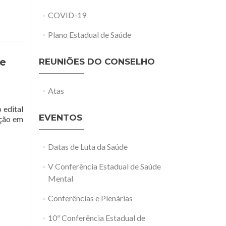
preparam
COVID-19
conselhos
em
Plano Estadual de Saúde
Juiz
de
Fora
de
REUNIÕES DO CONSELHO
Atas
 edital
EVENTOS
ação em
Datas de Luta da Saúde
V Conferência Estadual de Saúde
Mental
Conferências e Plenárias
10ª Conferência Estadual de