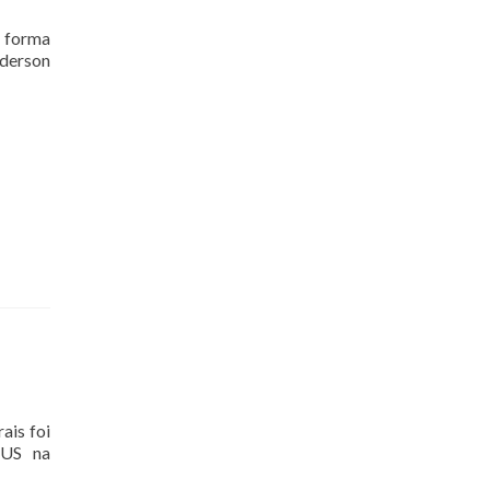
e forma
Ederson
ais foi
SUS na