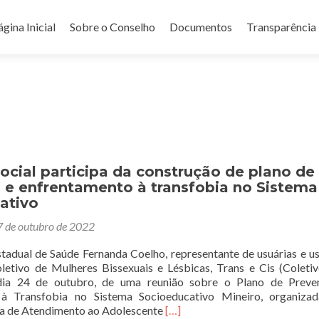
ular para o conteúdo
gina Inicial
Sobre o Conselho
Documentos
Transparência
ocial participa da construção de plano de
 e enfrentamento à transfobia no Sistema
ativo
 de outubro de 2022
stadual de Saúde Fernanda Coelho, representante de usuárias e us
etivo de Mulheres Bissexuais e Lésbicas, Trans e Cis (Coletiv
 dia 24 de outubro, de uma reunião sobre o Plano de Preve
à Transfobia no Sistema Socioeducativo Mineiro, organizad
Leia
ia de Atendimento ao Adolescente
[…]