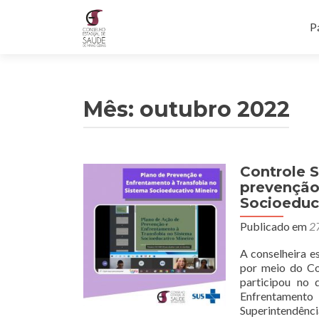
P
Pá
Mês: outubro 2022
Controle S
prevenção
Socioeduc
Publicado em
27
A conselheira e
por meio do Col
participou no
Enfrentamento 
Superintendênc