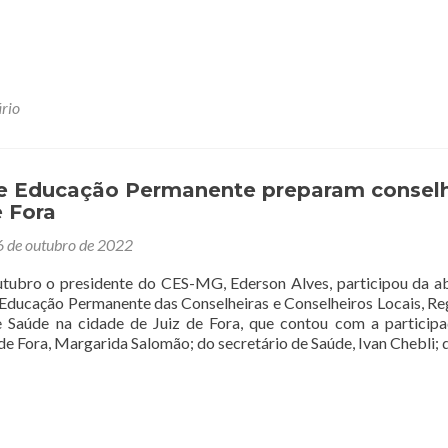
mais
sobreControle
Social
participa
da
construção
rio
de
plano
de
prevenção
de Educação Permanente preparam consel
e
e Fora
enfrentamento
 de outubro de 2022
à
transfobia
tubro o presidente do CES-MG, Ederson Alves, participou da a
no
 Educação Permanente das Conselheiras e Conselheiros Locais, Re
Sistema
e Saúde na cidade de Juiz de Fora, que contou com a particip
Socioeducativo
 de Fora, Margarida Salomão; do secretário de Saúde, Ivan Chebli;