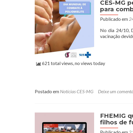
CES-MG pe
para comb
Publicado em
24
No dia 24/10, 
vacinação devid
621 total views, no views today
Postado em
Notícias CES-MG
Deixe um comentá
FHEMIG que
filhos de 
Publicado em
21