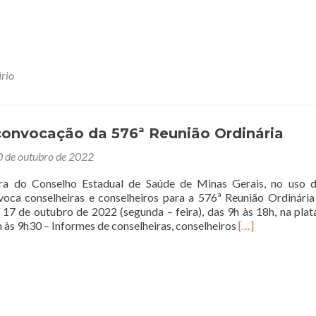
sobreSaúde
ontrole
ocial
ão
rio
estaque
em
ádio
omunitária
 convocação da 576ª Reunião Ordinária
 de outubro de 2022
a do Conselho Estadual de Saúde de Minas Gerais, no uso d
voca conselheiras e conselheiros para a 576ª Reunião Ordinária 
a 17 de outubro de 2022 (segunda – feira), das 9h às 18h, na pla
Leia
9h às 9h30 – Informes de conselheiras, conselheiros
[…]
mais
sobreEdital
de
convocação
da
576ª