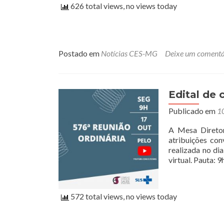
626 total views, no views today
e
C
S
s
Postado em
Notícias CES-MG
Deixe um comentá
d
r
c
Edital de
Publicado em
10
A Mesa Diretor
atribuições con
realizada no di
virtual. Pauta: 
572 total views, no views today