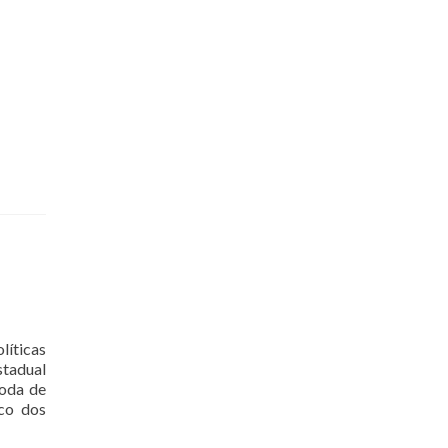
líticas
stadual
Roda de
ico dos