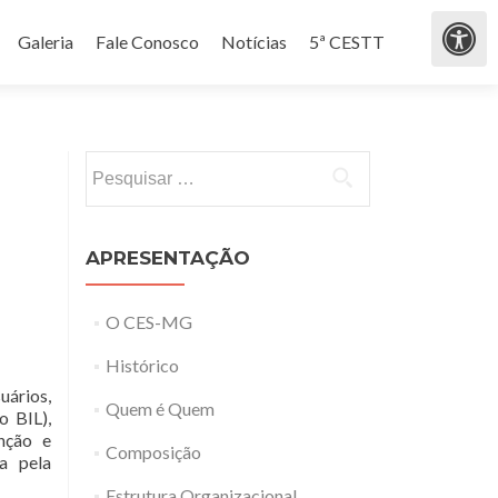
Galeria
Fale Conosco
Notícias
5ª CESTT
Pesquisar por:
APRESENTAÇÃO
O CES-MG
Histórico
uários,
Quem é Quem
o BIL),
nção e
Composição
a pela
Estrutura Organizacional